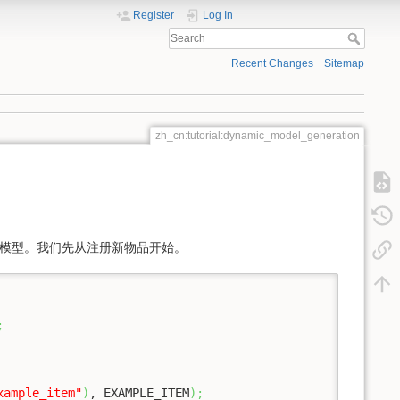
Register
Log In
Recent Changes
Sitemap
zh_cn:tutorial:dynamic_model_generation
模型。我们先从注册新物品开始。
;
xample_item"
)
, EXAMPLE_ITEM
)
;