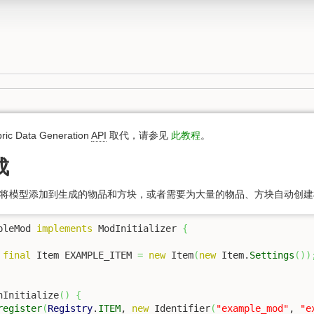
c Data Generation
API
取代，请参见
此教程
。
成
将模型添加到生成的物品和方块，或者需要为大量的物品、方块自动创建
pleMod 
implements
 ModInitializer 
{
final
 Item EXAMPLE_ITEM 
=
new
 Item
(
new
 Item.
Settings
(
)
)
nInitialize
(
)
{
register
(
Registry
.
ITEM
, 
new
 Identifier
(
"example_mod"
, 
"e