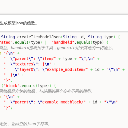
成模型json的函数。
String
 createItemModelJson
(
String
 id, 
String
 type
)
{
rated"
.
equals
(
type
)
||
"handheld"
.
equals
(
type
)
{
类型。handheld抓哟用于工具，generate用于其他的一切物品。
n
"{
\n
"
+
"  
\"
parent
\"
: 
\"
item/"
+
 type 
+
"
\"
,
\n
"
+
"  
\"
textures
\"
: {
\n
"
+
"    
\"
layer0
\"
: 
\"
example_mod:item/"
+
 id 
+
"
\"
\n
"
+
"  }
\n
"
+
"}"
;
(
"block"
.
equals
(
type
)
)
{
如果物品是方块的物品，与前面的两个会有不同的模型。
n
"{
\n
"
+
"  
\"
parent
\"
: 
\"
example_mod:block/"
+
 id 
+
"
\"
\n
"
"}"
;
无效，返回空的json字符串。