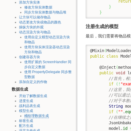
retur
添加方块实体
}
修改方块实体数据
}
同步方块实体数据与物品堆
让方块可以储存物品
动态更改方块或物品的颜色
注册生成的模型
操纵方块的外观
动态渲染方块与物品
最后，我们需要将物品模型注入到 
使用自定义模型动态渲染方块
和物品
使用方块实体渲染器动态渲染
@Mixin
(
ModelLoade
方块和物品
public
class
 Mode
创建容器方块
使用扩展的 ScreenHandler 同
    @Inject
(
metho
步自定义数据
使用 PropertyDelegate 同步整
public
void
 l
型数据
//首先，
添加自定义的作物
if
(
!
"exa
//这里，
数据生成
//可以通
开始了解数据生成
//对于本教
进度生成
String
 mo
战利品表生成
模型生成
if
(
""
.
eq
桶纹理数据生成
//在继续之
标签生成
        JsonUnbak
配方生成
        model.
id
语言文件生成