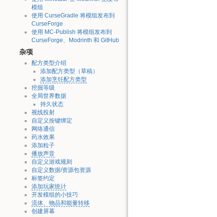
模组
使用 CurseGradle 将模组发布到
CurseForge
使用 MC-Publish 将模组发布到
CurseForge、Modrinth 和 GitHub
杂项
配方类型介绍
添加配方类型（草稿）
添加烹饪配方类型
挖掘等级
全局世界数据
持久状态
视线投射
自定义按键绑定
网络通信
药水效果
添加粒子
播放声音
自定义游戏规则
自定义数据/资源包资源
标签约定
添加玩家统计
开发模组的小技巧
流体、物品和能量转移
创建屏幕