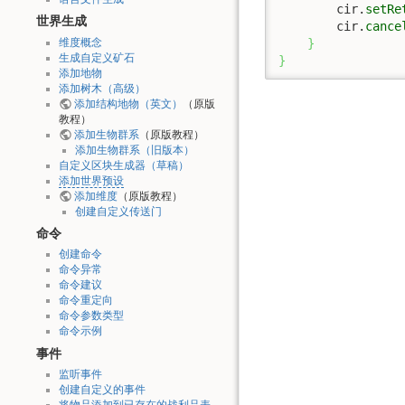
        cir.
setRe
世界生成
        cir.
cance
维度概念
}
生成自定义矿石
}
添加地物
添加树木（高级）
添加结构地物（英文）
（原版
教程）
添加生物群系
（原版教程）
添加生物群系（旧版本）
自定义区块生成器（草稿）
添加世界预设
添加维度
（原版教程）
创建自定义传送门
命令
创建命令
命令异常
命令建议
命令重定向
命令参数类型
命令示例
事件
监听事件
创建自定义的事件
将物品添加到已存在的战利品表