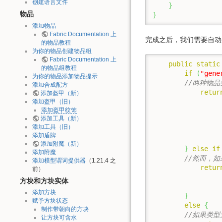
创建语言文件
}
物品
}
添加物品
Fabric Documentation 上
完成之后，我们需要自动生
的物品教程
为你的物品创建物品组
Fabric Documentation 上
public
static
的物品组教程
if
(
"gene
为你的物品添加物品提示
//两种物品
添加合成配方
retur
添加盔甲（新）
添加盔甲（旧）
添加盔甲纹饰
添加工具（新）
添加工具（旧）
添加盾牌
添加附魔（新）
}
else
if
添加附魔
//然而，
添加模型谓词提供器
（1.21.4 之
retur
前）
方块和方块实体
添加方块
}
赋予方块状态
else
{
制作带朝向的方块
//如果类型
让方块可含水