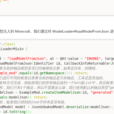
n
""
;
Minecraft。我们通过对 ModelLoader#loadModelFromJson 
r.
class
)
lLoaderMixin 
{
d 
=
"loadModelFromJson"
, at 
=
 @At
(
value 
=
"INVOKE"
, targ
oadModelFromJson
(
Identifier id, CallbackInfoReturnable
<
J
检查当前的物品模型是否已经被模组注册，如果还没有，则继续。
mple_mod"
.
equals
(
id.
getNamespace
(
)
)
)
return
;
我们进行不同的检查以查看当前的物品是方块物品、工具还是其他的。
过多种方式完成，例如将我们的所有物品放到一个Set或List中，然后检
程，我们只有1个物品，所以不需要这么做，我们使用默认的物品类型“gene
delJson 
=
 ExampleMod.
createItemModelJson
(
id, 
"generated"
uals
(
modelJson
)
)
return
;
前，检查我们得到的json字符串是否有效。
edModel model 
=
 JsonUnbakedModel.
deserialize
(
modelJson
)
;
=
 id.
toString
(
)
;