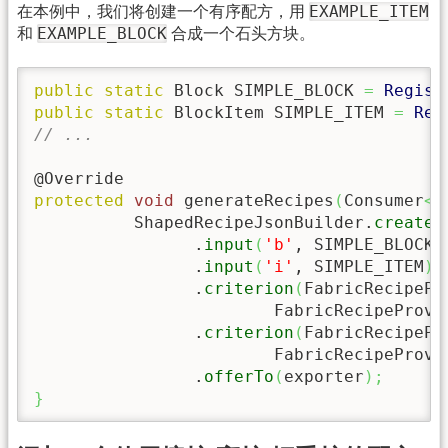
EXAMPLE_ITEM
在本例中，我们将创建一个有序配方，用
EXAMPLE_BLOCK
和
合成一个石头方块。
public
static
 Block SIMPLE_BLOCK 
=
Regist
public
static
 BlockItem SIMPLE_ITEM 
=
Reg
// ...
protected
void
 generateRecipes
(
Consumer
<
R
          ShapedRecipeJsonBuilder.
create
(
                .
input
(
'b'
, SIMPLE_BLOCK
)
                .
input
(
'i'
, SIMPLE_ITEM
)
                .
criterion
(
FabricRecipePr
                        FabricRecipeProvi
                .
criterion
(
FabricRecipePr
                        FabricRecipeProvi
                .
offerTo
(
exporter
)
;
}