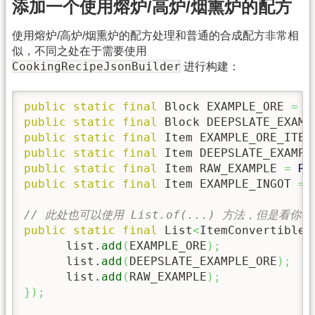
添加一个使用熔炉/高炉/烟熏炉的配方
使用熔炉/高炉/烟熏炉的配方处理和普通的合成配方非常相
似，不同之处在于需要使用
CookingRecipeJsonBuilder
进行构建：
public
static
final
 Block EXAMPLE_ORE 
=
R
public
static
final
 Block DEEPSLATE_EXAMP
public
static
final
 Item EXAMPLE_ORE_ITEM
public
static
final
 Item DEEPSLATE_EXAMPL
public
static
final
 Item RAW_EXAMPLE 
=
Re
public
static
final
 Item EXAMPLE_INGOT 
=
// 此处也可以使用 List.of(...) 方法，但是看你习
public
static
final
 List
<
ItemConvertible
>
      list.
add
(
EXAMPLE_ORE
)
;
      list.
add
(
DEEPSLATE_EXAMPLE_ORE
)
;
      list.
add
(
RAW_EXAMPLE
)
;
}
)
;