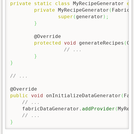
private
static
class
 MyRecipeGenerator 
ex
private
 MyRecipeGenerator
(
FabricD
super
(
generator
)
;
}
        @Override

protected
void
 generateRecipes
(
Co
// ...
}
}
// ...
public
void
 onInitializeDataGenerator
(
Fab
// ...
    fabricDataGenerator.
addProvider
(
MyRec
// ...
}