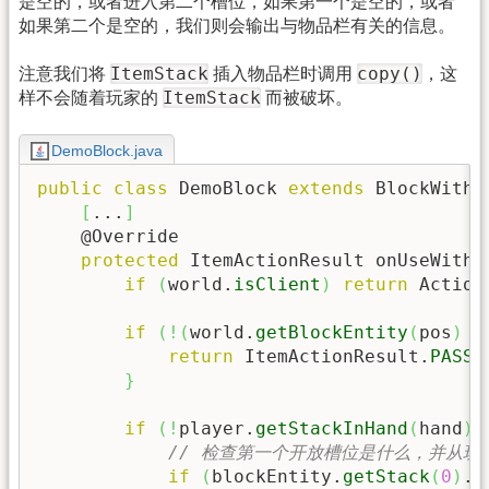
是空的，或者进入第二个槽位，如果第一个是空的，或者
如果第二个是空的，我们则会输出与物品栏有关的信息。
ItemStack
copy()
注意我们将
插入物品栏时调用
，这
ItemStack
样不会随着玩家的
而被破坏。
DemoBlock.java
public
class
 DemoBlock 
extends
 BlockWithE
[
...
]
    @Override

protected
 ItemActionResult onUseWithI
if
(
world.
isClient
)
return
 Action
if
(
!
(
world.
getBlockEntity
(
pos
)
i
return
 ItemActionResult.
PASS_
}
if
(
!
player.
getStackInHand
(
hand
)
.
// 检查第一个开放槽位是什么，并从玩
if
(
blockEntity.
getStack
(
0
)
.
i