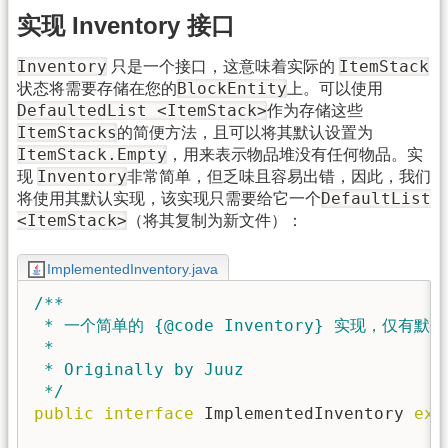
实现 Inventory 接口
Inventory
ItemStack
只是一个接口，这意味着实际的
BlockEntity
状态将需要存储在您的
上。可以使用
DefaultedList <ItemStack>
作为存储这些
ItemStacks
的简便方法，且可以将其默认设置为
ItemStack.Empty
，用来表示物品堆没有任何物品。实
Inventory
现
非常简单，但乏味且容易出错，因此，我们
DefaultList
将使用其默认实现，该实现只需要给它一个
<ItemStack>
（将其复制为新文件）：
ImplementedInventory.java
/**

 * 一个简单的 {@code Inventory} 实现，仅有默
 *

 * Originally by Juuz

 */
public
interface
 ImplementedInventory 
ext