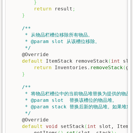
}
return
 result
;
}
/**

     * 从物品栏槽位移除所有物品。

     * @param slot 从该槽位移除。

     */
    @Override

default
 ItemStack removeStack
(
int
 slo
return
 Inventories.
removeStack
(
ge
}
/**

     * 将物品栏槽位中的当前物品堆替换为提供的物品堆
     * @param slot  替换该槽位的物品堆。

     * @param stack 替换后新的物品堆。如果堆对于
     */
    @Override

default
void
 setStack
(
int
 slot, ItemS
        getItems
(
)
.
set
(
slot, stack
)
;