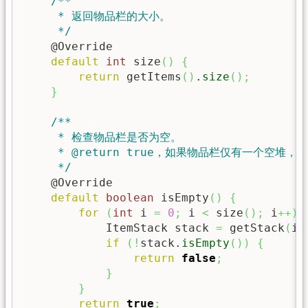
/**

     * 返回物品栏的大小。

     */
    @Override

default
int
 size
(
)
{
return
 getItems
(
)
.
size
(
)
;
}
/**

     * 检查物品栏是否为空。

     * @return true，如果物品栏仅有一个空堆，否
     */
    @Override

default
boolean
 isEmpty
(
)
{
for
(
int
 i 
=
0
;
 i 
<
 size
(
)
;
 i
++
)
            ItemStack stack 
=
 getStack
(
i
)
if
(
!
stack.
isEmpty
(
)
)
{
return
false
;
}
}
return
true
;