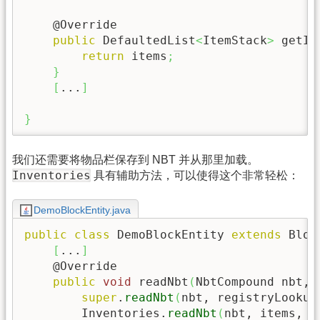
    @Override

public
 DefaultedList
<
ItemStack
>
 getIt
return
 items
;
}
[
...
]
}
我们还需要将物品栏保存到 NBT 并从那里加载。
Inventories
具有辅助方法，可以使得这个非常轻松：
DemoBlockEntity.java
public
class
 DemoBlockEntity 
extends
 Bloc
[
...
]
    @Override

public
void
 readNbt
(
NbtCompound nbt, 
super
.
readNbt
(
nbt, registryLookup
        Inventories.
readNbt
(
nbt, items, r