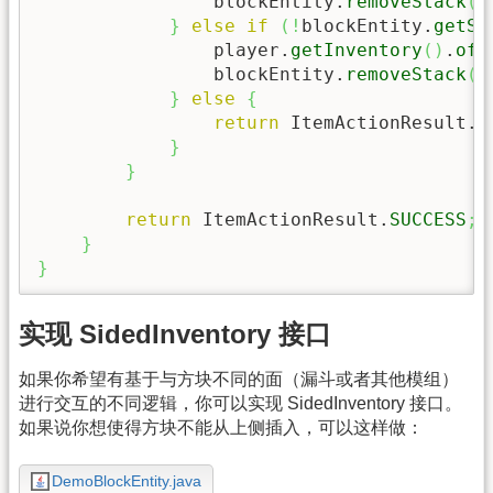
                blockEntity.
removeStack
(
1
}
else
if
(
!
blockEntity.
getSt
                player.
getInventory
(
)
.
off
                blockEntity.
removeStack
(
0
}
else
{
return
 ItemActionResult.
P
}
}
return
 ItemActionResult.
SUCCESS
;
}
}
实现 SidedInventory 接口
如果你希望有基于与方块不同的面（漏斗或者其他模组）
进行交互的不同逻辑，你可以实现 SidedInventory 接口。
如果说你想使得方块不能从上侧插入，可以这样做：
DemoBlockEntity.java