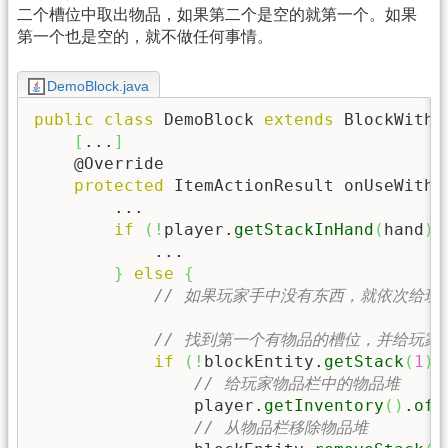
二个槽位中取出物品，如果第二个是空的就第一个。如果
第一个也是空的，就不做任何事情。
DemoBlock.java
public
class
 DemoBlock 
extends
 BlockWithE
[
...
]
    @Override

protected
 ItemActionResult onUseWithI
        ...

if
(
!
player.
getStackInHand
(
hand
)
.
            ...

}
else
{
// 如果玩家手中没有东西，就依次给玩
// 找到第一个有物品的槽位，并给玩家
if
(
!
blockEntity.
getStack
(
1
)
.
// 给玩家物品栏中的物品堆
                player.
getInventory
(
)
.
off
// 从物品栏移除物品堆