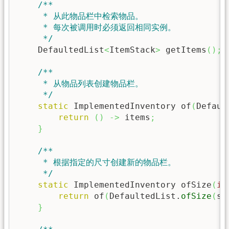
/**

     * 从此物品栏中检索物品。

     * 每次被调用时必须返回相同实例。

     */
    DefaultedList
<
ItemStack
>
 getItems
(
)
;
/**

     * 从物品列表创建物品栏。

     */
static
 ImplementedInventory of
(
Defaul
return
(
)
->
 items
;
}
/**

     * 根据指定的尺寸创建新的物品栏。

     */
static
 ImplementedInventory ofSize
(
in
return
 of
(
DefaultedList.
ofSize
(
si
}