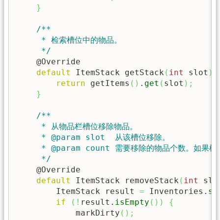
}
/**

     * 检索槽位中的物品。

     */
    @Override

default
 ItemStack getStack
(
int
 slot
)
return
 getItems
(
)
.
get
(
slot
)
;
}
/**

     * 从物品栏槽位移除物品。

     * @param slot  从该槽位移除。

     * @param count 需要移除的物品个数。
     */
    @Override

default
 ItemStack removeStack
(
int
 slo
        ItemStack result 
=
 Inventories.
sp
if
(
!
result.
isEmpty
(
)
)
{
            markDirty
(
)
;