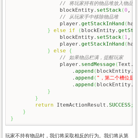
// 将玩家持有的物品堆放入物品栏
                blockEntity.
setStack
(
0
, p
// 从玩家手中移除物品堆
                player.
getStackInHand
(
han
}
else
if
(
blockEntity.
getSta
                blockEntity.
setStack
(
1
, p
                player.
getStackInHand
(
han
}
else
{
// 如果物品栏满，提醒玩家
                player.
sendMessage
(
Text.
l
                    .
append
(
blockEntity.
g
                    .
append
(
"，第二个槽位是"
                    .
append
(
blockEntity.
g
}
}
return
 ItemActionResult.
SUCCESS
;
}
}
玩家不持有物品时，我们将采取相反的行为。我们将从第