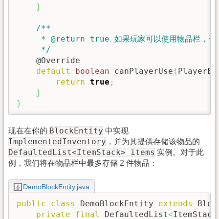
}
/**

     * @return true 如果玩家可以使用物品栏，否则
     */
    @Override

default
boolean
 canPlayerUse
(
PlayerEn
return
true
;
}
}
BlockEntity
现在在你的
中实现
ImplementedInventory
，并为其提供存储该物品的
DefaultedList<ItemStack> items
实例。对于此
例，我们将在物品栏中最多存储 2 件物品：
DemoBlockEntity.java
public
class
 DemoBlockEntity 
extends
 Bloc
private
final
 DefaultedList
<
ItemStack