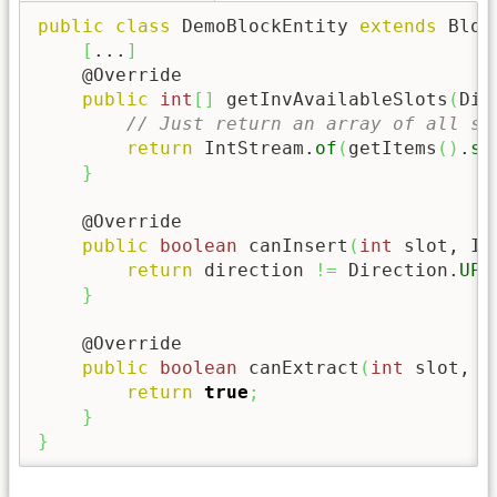
public
class
 DemoBlockEntity 
extends
 Bloc
[
...
]
    @Override

public
int
[
]
 getInvAvailableSlots
(
Dir
// Just return an array of all sl
return
 IntStream.
of
(
getItems
(
)
.
si
}
    @Override

public
boolean
 canInsert
(
int
 slot, It
return
 direction 
!=
 Direction.
UP
;
}
    @Override

public
boolean
 canExtract
(
int
 slot, I
return
true
;
}
}