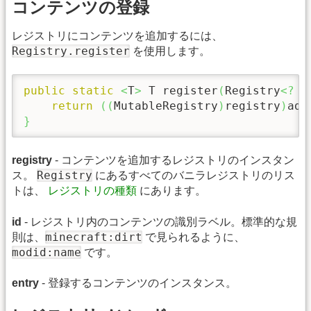
コンテンツの登録
レジストリにコンテンツを追加するには、
Registry.register
を使用します。
public
static
<
T
>
 T register
(
Registry
<?
s
return
(
(
MutableRegistry
)
registry
)
add
}
registry
- コンテンツを追加するレジストリのインスタン
Registry
ス。
にあるすべてのバニラレジストリのリス
トは、
レジストリの種類
にあります。
id
- レジストリ内のコンテンツの識別ラベル。標準的な規
minecraft:dirt
則は、
で見られるように、
modid:name
です。
entry
- 登録するコンテンツのインスタンス。