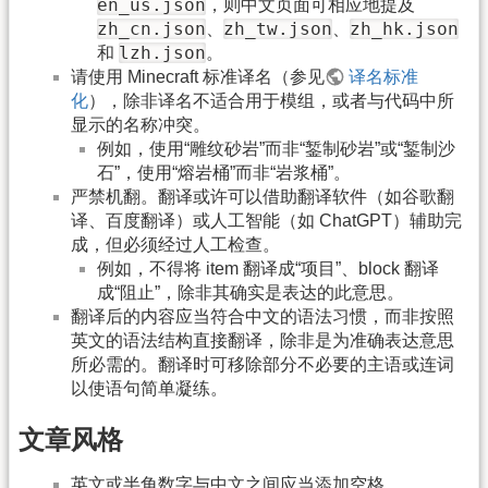
en_us.json
，则中文页面可相应地提及
zh_cn.json
zh_tw.json
zh_hk.json
、
、
lzh.json
和
。
请使用 Minecraft 标准译名（参见
译名标准
化
），除非译名不适合用于模组，或者与代码中所
显示的名称冲突。
例如，使用“雕纹砂岩”而非“錾制砂岩”或“錾制沙
石”，使用“熔岩桶”而非“岩浆桶”。
严禁机翻。翻译或许可以借助翻译软件（如谷歌翻
译、百度翻译）或人工智能（如 ChatGPT）辅助完
成，但必须经过人工检查。
例如，不得将 item 翻译成“项目”、block 翻译
成“阻止”，除非其确实是表达的此意思。
翻译后的内容应当符合中文的语法习惯，而非按照
英文的语法结构直接翻译，除非是为准确表达意思
所必需的。翻译时可移除部分不必要的主语或连词
以使语句简单凝练。
文章风格
英文或半角数字与中文之间应当添加空格。