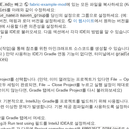
ME.md
는 빼고
fabric-example-mod
에 있는 모든 파일을 복사하세요 (K
ies
를 아래와 같이 수정하세요:
se_name
과
maven_group
를 당신의 설정으로 그룹으로 설정하세요. (예: 본인의 
버전, 매핑과 로더 버전을 설정하세요.
이 웹사이트
에서 원하는 버전을
e
에 사용할 다른 의존성을 설정하세요.
일을 IDE로 불러오세요. 다음 섹션에서 각각 IDE의 방법을 알 수 있습니
!
task(작업)을 통해 참조를 위한 마인크래프트 소스코드를 생성할 수 있습니다. 
) 만약 사용하는 IDE가 Gradle 연동 기능이 없다면, 터미널에서
gradl
ces
)
 Project를 선택합니다. (만약, 이미 열려있는 프로젝트가 있다면 File → O
이 모두 세팅이 완료되면, File → Close Project를 누르고 실행 설
보이지 않는다면, Gradle 탭에서 Gradle Project를 다시 불러와보세요)
)
: 기본적으로, IntelliJ는 Gradle를 프로젝트를 빌드하기 위해 사용됩
관련 이상한 문제가 발생합니다. 기본 제공 컴파일러를 사용하도록 설정하
s 창을 Gradle 탭에서 여세요.
sing과 Run test using 필드를 InteliJ IDEA로 설정하세요.
Structure로 간 다음에 Project compiler output을
$PROJECT_DIR$/out
로 