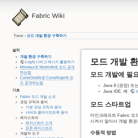
Fabric Wiki
Trace:
모드 개발 환경 구축하기
•
설치
개발 환경 구축하기
모드 개발 
Log4j 디버그 메시지 활용하기
Minotaur로 Modrinth에 모드 공개
하는법
모드 개발에 필
CurseGradle로 Curseforge에 모
드 공개하는법
Java 8 (권장) 
기초
Java IDE, 예:
I
Fabric 모드 개발 소개
코딩 규칙과 용어
모드 스타트업
기본 코딩 규칙과 용어
서버와 클라이언트쪽 용어
마인크래프트 Fabric 
레지스트리
시켜서 알아서 개발 환경
레지스트리 소개
표준 레지스트리
수동적 방법
개발자 도구