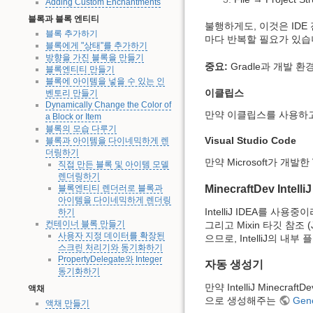
Adding Custom Enchantments
블록과 블록 엔티티
불행하게도, 이것은 IDE 전
블록 추가하기
마다 반복할 필요가 있습
블록에게 "상태"를 추가하기
방향을 가진 블록을 만들기
중요:
Gradle과 개발 
블록엔티티 만들기
블록에 아이템을 넣을 수 있는 인
이클립스
벤토리 만들기
Dynamically Change the Color of
만약 이클립스를 사용하
a Block or Item
블록의 모습 다루기
Visual Studio Code
블록과 아이템을 다이네믹하게 렌
더링하기
만약 Microsoft가 개발한 
직접 만든 블록 및 아이템 모델
렌더링하기
MinecraftDev Intel
블록엔티티 렌더러로 블록과
아이템을 다이네믹하게 렌더링
IntelliJ IDEA를 사
하기
컨테이너 블록 만들기
그리고 Mixin 타깃 참조
사용자 지정 데이터를 확장된
으므로, IntelliJ의 내부
스크린 처리기와 동기화하기
PropertyDelegate와 Integer
자동 생성기
동기화하기
만약 IntelliJ Minecra
액채
으로 생성해주는
Gen
액채 만들기