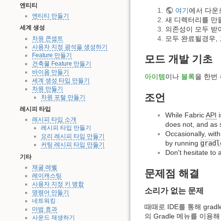
엔티티
여기
에서 다운
엔티티 만들기
새 디렉터리를 만
세계 생성
의존성이 모두 받아
모두 완료될경우, 
차원 콘셉트
사용자 지정 광석을 생성하기
Feature 만들기
모드 개발 기초
건축물 Feature 만들기
바이옴 만들기
아이템
이나
블록
을 한번
세계 생성 타입 만들기
차원 만들기
조언
차원 포털 만들기
레시피 타입
While Fabric
API
i
레시피 타입 소개
does not, and as s
레시피 타입 만들기
Occasionally, wit
요리 레시피 타입 만들기
by running
gradl
커팅 레시피 타입 만들기
Don't hesitate to
기타
채굴 레벨
문제점 해결
레이캐스팅
사용자 지정 키 병합
소리가 없는 문제
명령어 만들기
네트워킹
때때로 IDE를 통해 gr
마법 효과
의 Gradle 메뉴를 이용해 
사운드 재생하기