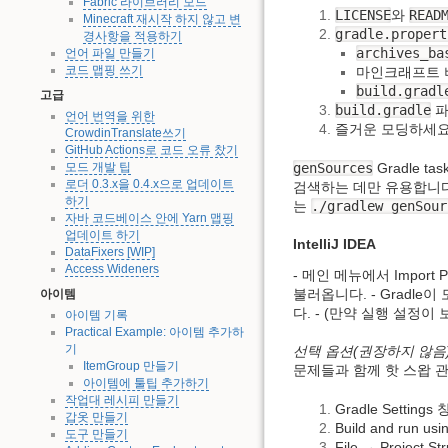
Fabric 라이브러리 모드
LICENSE
와
READ
Minecraft 재시작 하지 않고 변
gradle.propert
경사항을 적용하기
archives_ba
언어 파일 만들기
코드 맵핑 쓰기
마인크래프트 
build.gradl
고급
build.gradle
파
언어 번역을 위한
즐거운 모딩하세요
CrowdinTranslate쓰기
GitHub Actions로 코드 오류 찼기
genSources
Gradle 
모드 개발 팁
로더 0.3.x을 0.4.x으로 업데이트
검색하는 데만 유용합니다.
하기
는
./gradlew genSour
자바 코드베이스 안에 Yarn 맵핑
업데이트 하기
IntelliJ IDEA
DataFixers [WIP]
Access Wideners
- 메인 메뉴에서 Import
불러옵니다. - Gradle
아이템
다. - (만약 실행 설정이 
아이템 기록
Practical Example: 아이템 추가하
기
선택 옵션(권장하지 않음
ItemGroup 만들기
문제들과 함께 핫 스왑 
아이템에 툴팁 추가하기
작업대 레시피 만들기
Gradle Setting
갑옷 만들기
Build and run u
도구 만들기
File → Project 