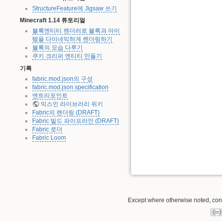
StructureFeature에 Jigsaw 쓰기
Minecraft 1.14 튜토리얼
블록엔티티 렌더러로 블록과 아이
템을 다이네믹하게 렌더링하기
블록의 모습 다루기
쿠키 크리퍼 엔티티 만들기
기록
fabric.mod.json의 구성
fabric.mod.json specification
엔트리포인트
믹스인 라이브러리 위키
Fabric의 렌더링 (DRAFT)
Fabric 빌드 파이프라인 (DRAFT)
Fabric 로더
Fabric Loom
Except where otherwise noted, conte