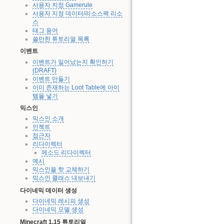
사용자 지정 Gamerule
사용자 지정 데이터/리소스팩 리소
스
태그 용어
쓸만한 튜토리얼 목록
이벤트
이벤트가 일어났는지 확인하기
(DRAFT)
이벤트 만들기
이미 존재하는 Loot Table에 아이
템을 넣기
믹스인
믹스인 소개
인젝트
접근자
리다이렉터
메소드 리다이렉터
예시
믹스인을 핫 교체하기
믹스인 클래스 내보내기
다이네믹 데이터 생성
다이네믹 레시피 생성
다이네믹 모델 생성
Minecraft 1.15 튜토리얼