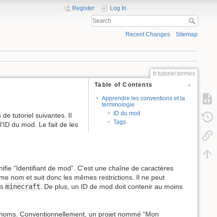
Register
Log In
Recent Changes
Sitemap
fr:tutoriel:termes
Table of Contents
Apprendre les conventions et la
terminologie
ID du mod
e tutoriel suivantes. Il
Tags
ID du mod. Le fait de les
fie “Identifiant de mod”. C'est une chaîne de caractères
me nom et suit donc les mêmes restrictions. Il ne peut
ms
minecraft
. De plus, un ID de mod doit contenir au moins
de noms. Conventionnellement, un projet nommé “Mon