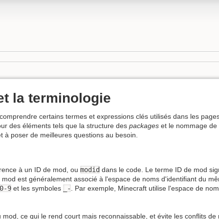
t la terminologie
omprendre certains termes et expressions clés utilisés dans les pages d
our des éléments tels que la structure des
packages
et le nommage de l'
et à poser de meilleures questions au besoin.
érence à un ID de mod, ou
modid
dans le code. Le terme ID de mod signi
e mod est généralement associé à l'espace de noms d'identifiant du mê
0-9
et les symboles
_-
. Par exemple, Minecraft utilise l'espace de no
od, ce qui le rend court mais reconnaissable, et évite les conflits 