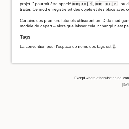
projet–” pourrait être appelé
monprojet
,
mon_projet
, ou 
traiter. Ce mod enregistrerait des objets et des blocs ave
Certains des premiers tutoriels utiliseront un ID de mod g
modèle de départ – alors que laisser cela inchangé n'est pas 
Tags
La convention pour l'espace de noms des tags est
c
.
Except where otherwise noted, conte